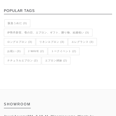
POPULAR TAGS
阪急うめだ (3)
伊勢丹新宿、母の日、エプロン、ギフト、贈り物、結婚祝い (3)
ロングエプロン (3)
リネンエプロン (3)
エレグランス (3)
お祝い (3)
J WAVE (2)
トークイベント (2)
ナチュラルエプロン (2)
エプロン姉妹 (2)
SHOWROOM