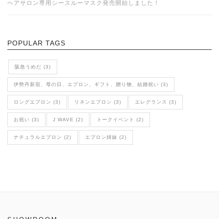
ヘアサロン専用シースルーマスク発売開始しました！
POPULAR TAGS
阪急うめだ (3)
伊勢丹新宿、母の日、エプロン、ギフト、贈り物、結婚祝い (3)
ロングエプロン (3)
リネンエプロン (3)
エレグランス (3)
お祝い (3)
J WAVE (2)
トークイベント (2)
ナチュラルエプロン (2)
エプロン姉妹 (2)