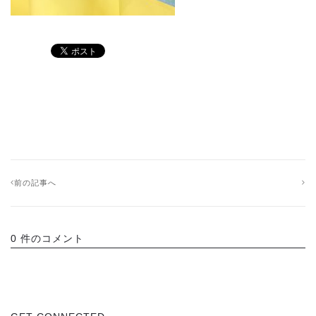
前の記事へ
0 件のコメント