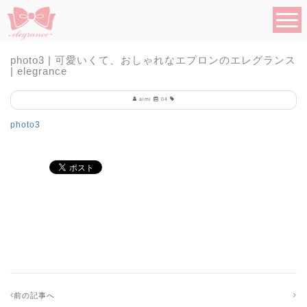
photo3 | 可愛いくて、おしゃれなエプロンのエレグランス
| elegrance
aimi
04
photo3
前の記事へ