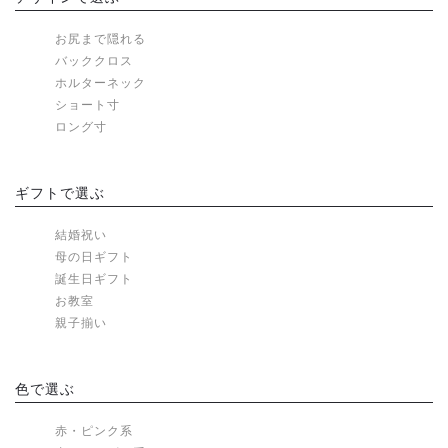
お尻まで隠れる
バッククロス
ホルターネック
ショート寸
ロング寸
ギフトで選ぶ
結婚祝い
母の日ギフト
誕生日ギフト
お教室
親子揃い
色で選ぶ
赤・ピンク系