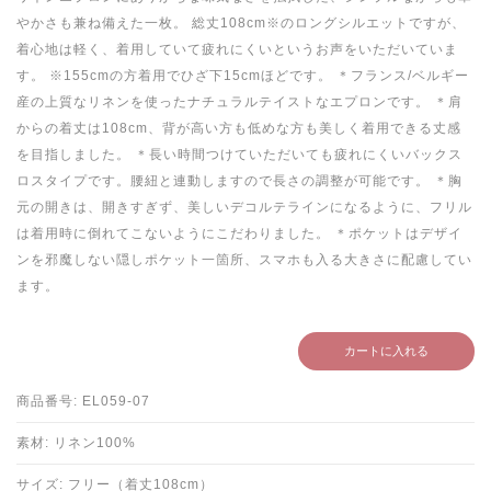
やかさも兼ね備えた一枚。 総丈108cm※のロングシルエットですが、
着心地は軽く、着用していて疲れにくいというお声をいただいていま
す。 ※155cmの方着用でひざ下15cmほどです。 ＊フランス/ベルギー
産の上質なリネンを使ったナチュラルテイストなエプロンです。 ＊肩
からの着丈は108cm、背が高い方も低めな方も美しく着用できる丈感
を目指しました。 ＊長い時間つけていただいても疲れにくいバックス
ロスタイプです。腰紐と連動しますので長さの調整が可能です。 ＊胸
元の開きは、開きすぎず、美しいデコルテラインになるように、フリル
は着用時に倒れてこないようにこだわりました。 ＊ポケットはデザイ
ンを邪魔しない隠しポケット一箇所、スマホも入る大きさに配慮してい
ます。
カートに入れる
商品番号: EL059-07
素材: リネン100%
サイズ: フリー（着丈108cm）