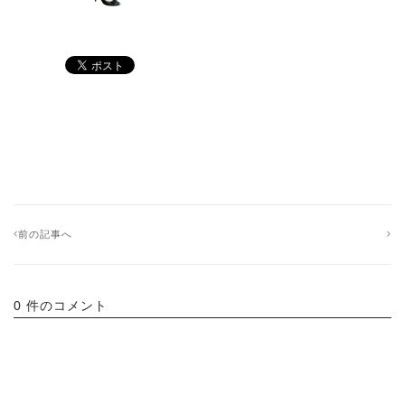
前の記事へ
0 件のコメント