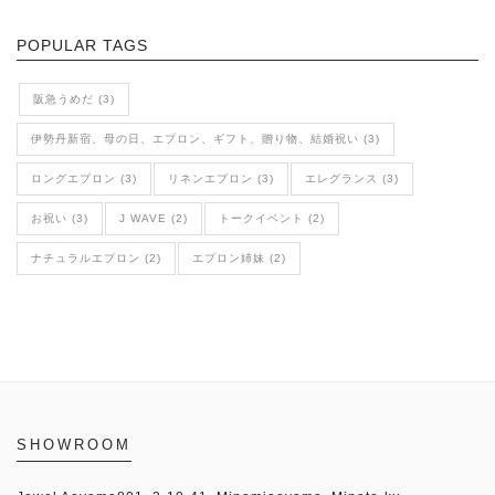
POPULAR TAGS
阪急うめだ (3)
伊勢丹新宿、母の日、エプロン、ギフト、贈り物、結婚祝い (3)
ロングエプロン (3)
リネンエプロン (3)
エレグランス (3)
お祝い (3)
J WAVE (2)
トークイベント (2)
ナチュラルエプロン (2)
エプロン姉妹 (2)
SHOWROOM