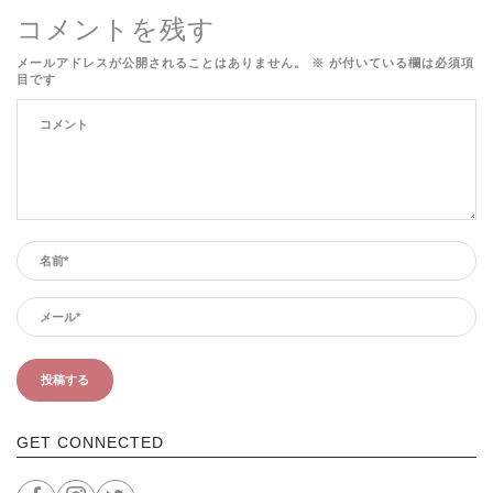
コメントを残す
メールアドレスが公開されることはありません。
※
が付いている欄は必須項
目です
GET CONNECTED