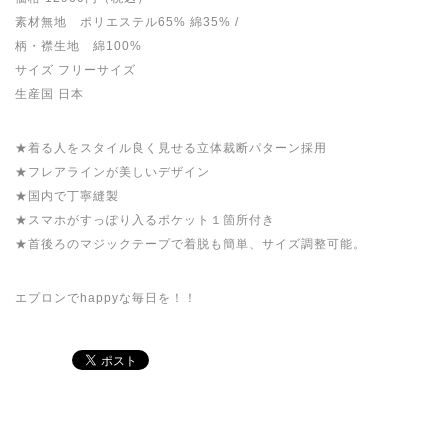
素材無地 ポリエステル65% 綿35% /
柄・襟生地 綿100%
サイズ フリーサイズ
生産国 日本
★着る人をスタイル良く見せる立体裁断パターン採用
★フレアラインが美しいデザイン
★国内で丁寧縫製
★スマホがすっぽり入るポケット１箇所付き
★首後ろのマジックテープで着脱も簡単、サイズ調整可能。
エプロンでhappyな毎日を！！