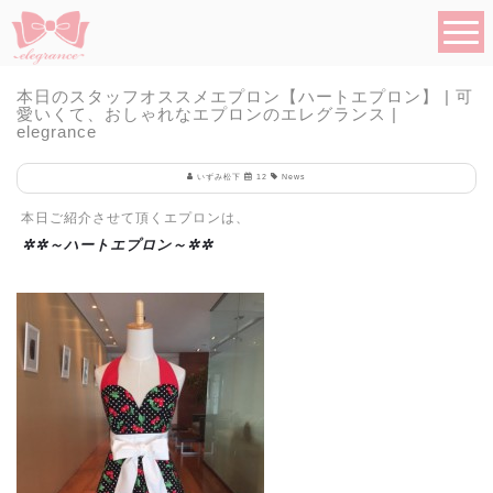
本日のスタッフオススメエプロン【ハートエプロン】 | 可
愛いくて、おしゃれなエプロンのエレグランス |
elegrance
いずみ松下
12
News
本日ご紹介させて頂くエプロンは、
✲✲～ハートエプロン～✲✲