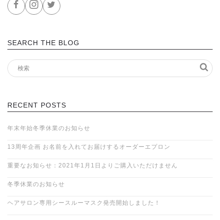
SEARCH THE BLOG
RECENT POSTS
年末年始冬季休業のお知らせ
13周年企画 お名前を入れてお届けするオーダーエプロン
重要なお知らせ：2021年1月1日よりご購入いただけません
冬季休業のお知らせ
ヘアサロン専用シースルーマスク発売開始しました！