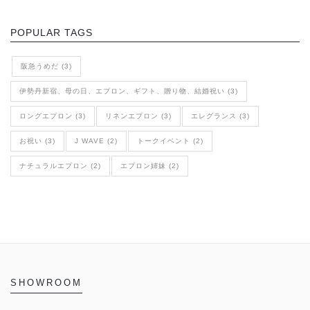
POPULAR TAGS
阪急うめだ (3)
伊勢丹新宿、母の日、エプロン、ギフト、贈り物、結婚祝い (3)
ロングエプロン (3)
リネンエプロン (3)
エレグランス (3)
お祝い (3)
J WAVE (2)
トークイベント (2)
ナチュラルエプロン (2)
エプロン姉妹 (2)
SHOWROOM