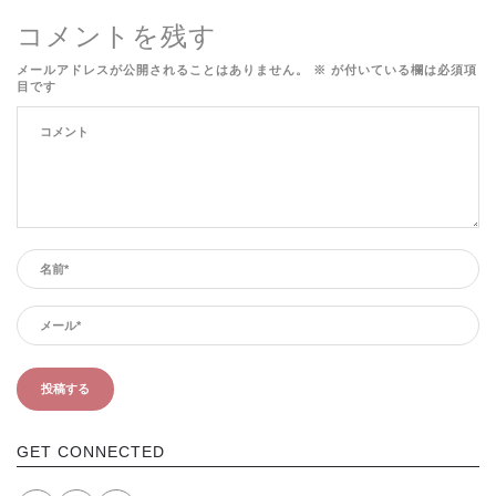
コメントを残す
メールアドレスが公開されることはありません。
※
が付いている欄は必須項
目です
GET CONNECTED