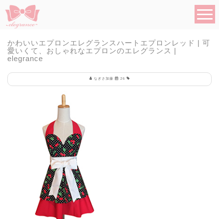
かわいいエプロンエレグランスハートエプロンレッド | 可
愛いくて、おしゃれなエプロンのエレグランス |
elegrance
なぎさ加藤
26