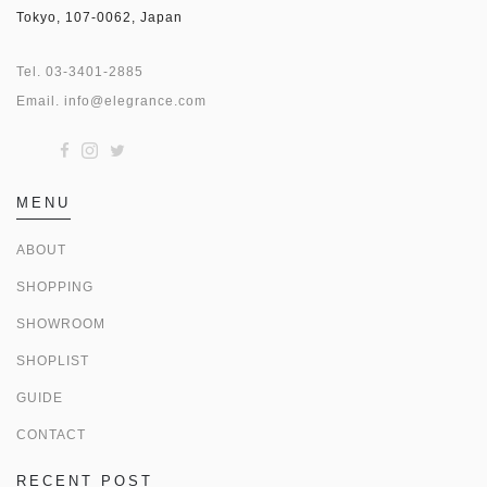
Tokyo, 107-0062, Japan
Tel.
03-3401-2885
Email.
info@elegrance.com
MENU
ABOUT
SHOPPING
SHOWROOM
SHOPLIST
GUIDE
CONTACT
RECENT POST