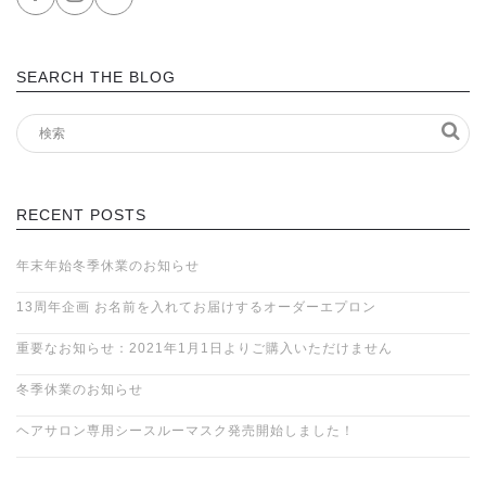
SEARCH THE BLOG
RECENT POSTS
年末年始冬季休業のお知らせ
13周年企画 お名前を入れてお届けするオーダーエプロン
重要なお知らせ：2021年1月1日よりご購入いただけません
冬季休業のお知らせ
ヘアサロン専用シースルーマスク発売開始しました！