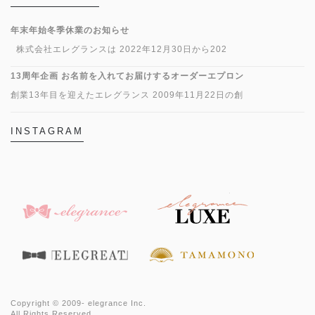
年末年始冬季休業のお知らせ
株式会社エレグランスは 2022年12月30日から202
13周年企画 お名前を入れてお届けするオーダーエプロン
創業13年目を迎えたエレグランス 2009年11月22日の創
INSTAGRAM
Copyright © 2009-
elegrance Inc.
All Rights Reserved.