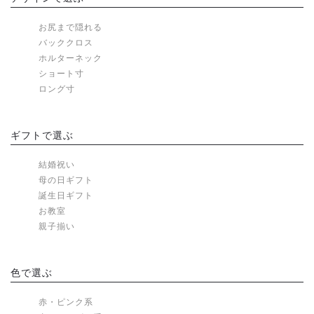
お尻まで隠れる
バッククロス
ホルターネック
ショート寸
ロング寸
ギフトで選ぶ
結婚祝い
母の日ギフト
誕生日ギフト
お教室
親子揃い
色で選ぶ
赤・ピンク系