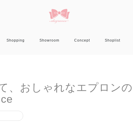
Shopping
Showroom
Concept
Shoplist
可愛いくて、おしゃれなエプロン
ce