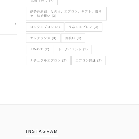
阪急うめだ (3)
伊勢丹新宿、母の日、エプロン、ギフト、贈り
物、結婚祝い (3)
ロングエプロン (3)
リネンエプロン (3)
エレグランス (3)
お祝い (3)
J WAVE (2)
トークイベント (2)
ナチュラルエプロン (2)
エプロン姉妹 (2)
INSTAGRAM