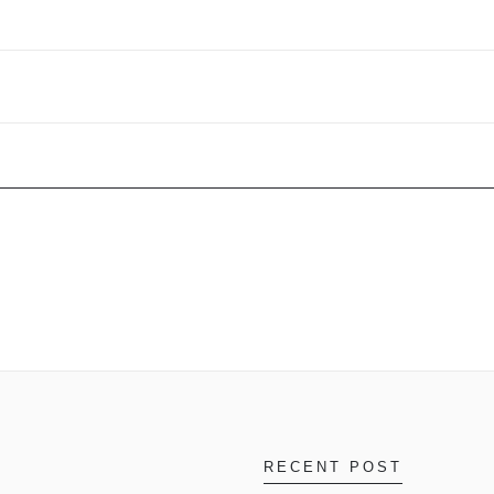
RECENT POST