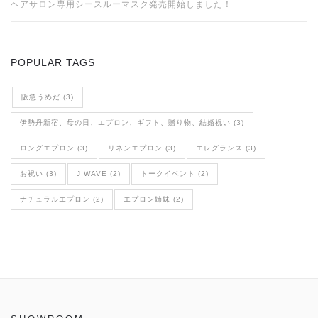
ヘアサロン専用シースルーマスク発売開始しました！
POPULAR TAGS
阪急うめだ (3)
伊勢丹新宿、母の日、エプロン、ギフト、贈り物、結婚祝い (3)
ロングエプロン (3)
リネンエプロン (3)
エレグランス (3)
お祝い (3)
J WAVE (2)
トークイベント (2)
ナチュラルエプロン (2)
エプロン姉妹 (2)