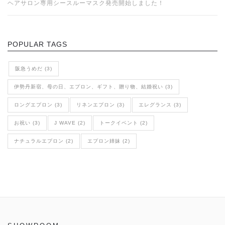
ヘアサロン専用シースルーマスク発売開始しました！
POPULAR TAGS
阪急うめだ (3)
伊勢丹新宿、母の日、エプロン、ギフト、贈り物、結婚祝い (3)
ロングエプロン (3)
リネンエプロン (3)
エレグランス (3)
お祝い (3)
J WAVE (2)
トークイベント (2)
ナチュラルエプロン (2)
エプロン姉妹 (2)