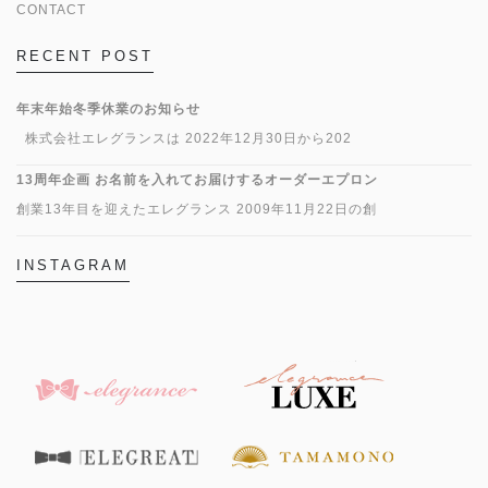
CONTACT
RECENT POST
年末年始冬季休業のお知らせ
株式会社エレグランスは 2022年12月30日から202
13周年企画 お名前を入れてお届けするオーダーエプロン
創業13年目を迎えたエレグランス 2009年11月22日の創
INSTAGRAM