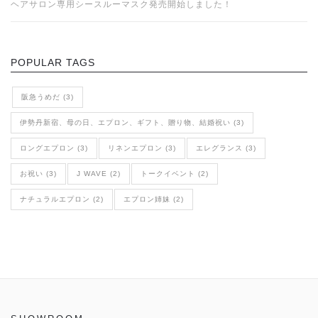
ヘアサロン専用シースルーマスク発売開始しました！
POPULAR TAGS
阪急うめだ (3)
伊勢丹新宿、母の日、エプロン、ギフト、贈り物、結婚祝い (3)
ロングエプロン (3)
リネンエプロン (3)
エレグランス (3)
お祝い (3)
J WAVE (2)
トークイベント (2)
ナチュラルエプロン (2)
エプロン姉妹 (2)