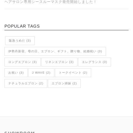
ヘアサロン専用シースルーマスク発売開始しました！
POPULAR TAGS
阪急うめだ (3)
伊勢丹新宿、母の日、エプロン、ギフト、贈り物、結婚祝い (3)
ロングエプロン (3)
リネンエプロン (3)
エレグランス (3)
お祝い (3)
J WAVE (2)
トークイベント (2)
ナチュラルエプロン (2)
エプロン姉妹 (2)