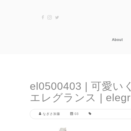
About
el0500403 |
エレグランス | elegr
なぎさ加藤
03