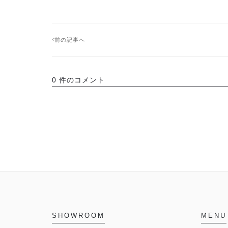
前の記事へ
0 件のコメント
SHOWROOM
MENU