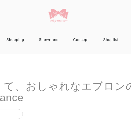
Shopping
Showroom
Concept
Shoplist
 可愛いくて、おしゃれなエプロン
ance