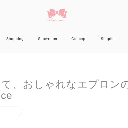
Shopping
Showroom
Concept
Shoplist
 可愛いくて、おしゃれなエプロン
ce