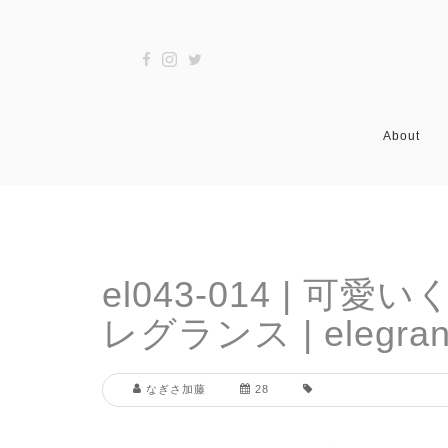
About
el043-014 |
レグランス | elegran
なぎさ加藤
28