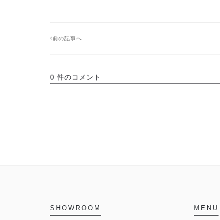
前の記事へ
0 件のコメント
SHOWROOM
MENU