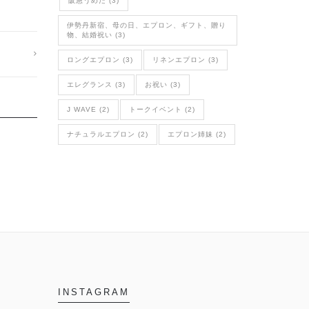
阪急うめだ (3)
伊勢丹新宿、母の日、エプロン、ギフト、贈り
物、結婚祝い (3)
ロングエプロン (3)
リネンエプロン (3)
エレグランス (3)
お祝い (3)
J WAVE (2)
トークイベント (2)
ナチュラルエプロン (2)
エプロン姉妹 (2)
INSTAGRAM