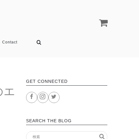
Contact
GET CONNECTED
のエ
SEARCH THE BLOG