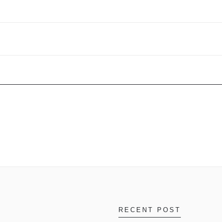
RECENT POST