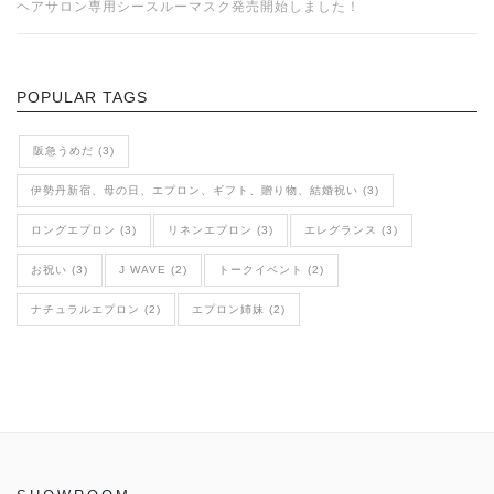
ヘアサロン専用シースルーマスク発売開始しました！
POPULAR TAGS
阪急うめだ (3)
伊勢丹新宿、母の日、エプロン、ギフト、贈り物、結婚祝い (3)
ロングエプロン (3)
リネンエプロン (3)
エレグランス (3)
お祝い (3)
J WAVE (2)
トークイベント (2)
ナチュラルエプロン (2)
エプロン姉妹 (2)