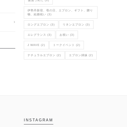
阪急うめだ (3)
伊勢丹新宿、母の日、エプロン、ギフト、贈り
物、結婚祝い (3)
ロングエプロン (3)
リネンエプロン (3)
エレグランス (3)
お祝い (3)
J WAVE (2)
トークイベント (2)
ナチュラルエプロン (2)
エプロン姉妹 (2)
INSTAGRAM