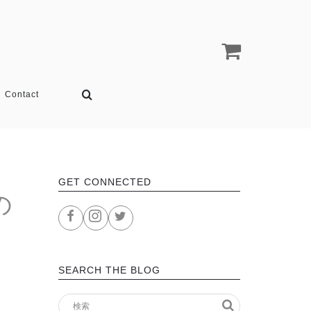
Contact
GET CONNECTED
の
SEARCH THE BLOG