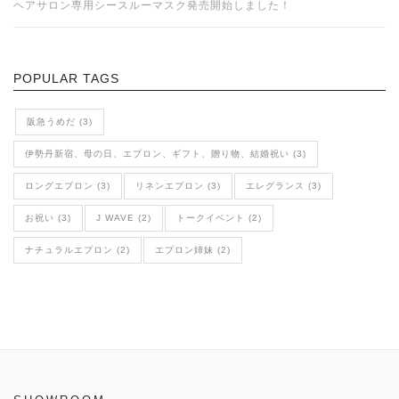
ヘアサロン専用シースルーマスク発売開始しました！
POPULAR TAGS
阪急うめだ (3)
伊勢丹新宿、母の日、エプロン、ギフト、贈り物、結婚祝い (3)
ロングエプロン (3)
リネンエプロン (3)
エレグランス (3)
お祝い (3)
J WAVE (2)
トークイベント (2)
ナチュラルエプロン (2)
エプロン姉妹 (2)