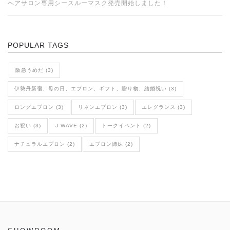
ヘアサロン専用シースルーマスク発売開始しました！
POPULAR TAGS
阪急うめだ (3)
伊勢丹新宿、母の日、エプロン、ギフト、贈り物、結婚祝い (3)
ロングエプロン (3)
リネンエプロン (3)
エレグランス (3)
お祝い (3)
J WAVE (2)
トークイベント (2)
ナチュラルエプロン (2)
エプロン姉妹 (2)