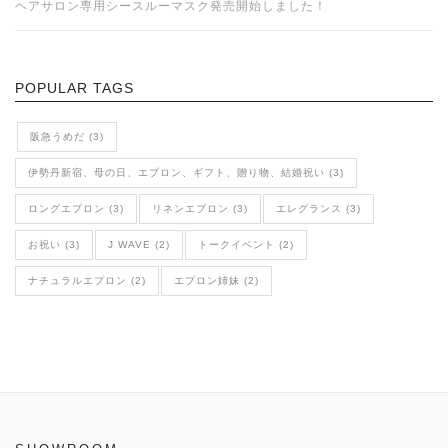
ヘアサロン専用シースルーマスク発売開始しました！
POPULAR TAGS
阪急うめだ (3)
伊勢丹新宿、母の日、エプロン、ギフト、贈り物、結婚祝い (3)
ロングエプロン (3)
リネンエプロン (3)
エレグランス (3)
お祝い (3)
J WAVE (2)
トークイベント (2)
ナチュラルエプロン (2)
エプロン姉妹 (2)