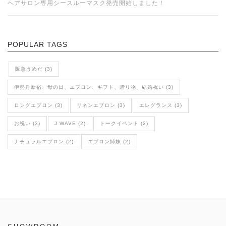
ヘアサロン専用シースルーマスク発売開始しました！
POPULAR TAGS
阪急うめだ (3)
伊勢丹新宿、母の日、エプロン、ギフト、贈り物、結婚祝い (3)
ロングエプロン (3)
リネンエプロン (3)
エレグランス (3)
お祝い (3)
J WAVE (2)
トークイベント (2)
ナチュラルエプロン (2)
エプロン姉妹 (2)