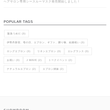
ヘアサロン専用シースルーマスク発売開始しました！
POPULAR TAGS
阪急うめだ (3)
伊勢丹新宿、母の日、エプロン、ギフト、贈り物、結婚祝い (3)
ロングエプロン (3)
リネンエプロン (3)
エレグランス (3)
お祝い (3)
J WAVE (2)
トークイベント (2)
ナチュラルエプロン (2)
エプロン姉妹 (2)