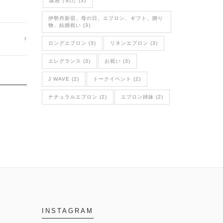
阪急うめだ (3)
伊勢丹新宿、母の日、エプロン、ギフト、贈り
物、結婚祝い (3)
ロングエプロン (3)
リネンエプロン (3)
エレグランス (3)
お祝い (3)
J WAVE (2)
トークイベント (2)
ナチュラルエプロン (2)
エプロン姉妹 (2)
INSTAGRAM