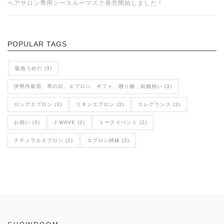
ヘアサロン専用シースルーマスク発売開始しました！
POPULAR TAGS
阪急うめだ (3)
伊勢丹新宿、母の日、エプロン、ギフト、贈り物、結婚祝い (3)
ロングエプロン (3)
リネンエプロン (3)
エレグランス (3)
お祝い (3)
J WAVE (2)
トークイベント (2)
ナチュラルエプロン (2)
エプロン姉妹 (2)