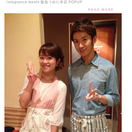
《elegrance meets 阪急うめだ本店 POPUP
READ MORE