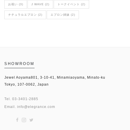
お祝い (3)
J WAVE (2)
トークイベント (2)
ナチュラルエプロン (2)
エプロン姉妹 (2)
SHOWROOM
Jewel Aoyama801, 3-10-41, Minamiaoyama, Minato-ku
Tokyo, 107-0062, Japan
Tel.
03-3401-2885
Email.
info@elegrance.com