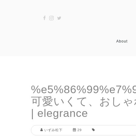
About
%e5%86%99%e7%9c%
可愛いくて、おしゃ
| elegrance
いずみ松下
29