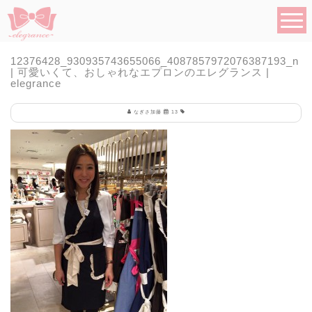
12376428_930935743655066_4087857972076387193_n
| 可愛いくて、おしゃれなエプロンのエレグランス |
elegrance
なぎさ加藤
13