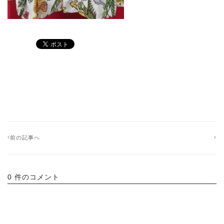
前の記事へ
0 件のコメント