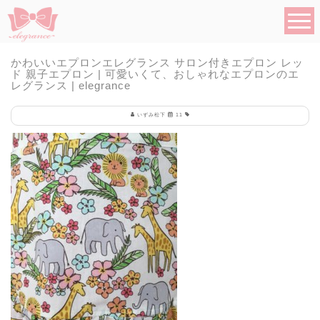
かわいいエプロンエレグランス サロン付きエプロン レッ
ド 親子エプロン | 可愛いくて、おしゃれなエプロンのエ
レグランス | elegrance
いずみ松下
11