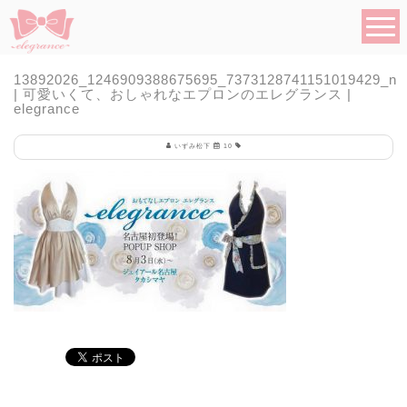
13892026_1246909388675695_7373128741151019429_n
| 可愛いくて、おしゃれなエプロンのエレグランス |
elegrance
いずみ松下
10