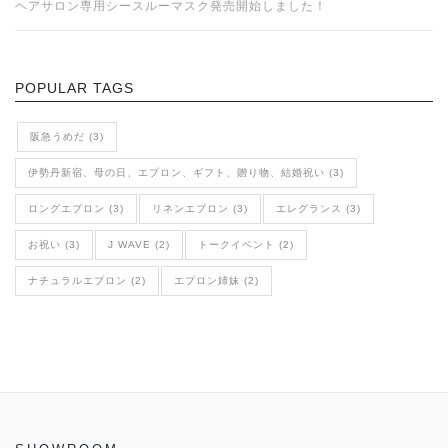
ヘアサロン専用シースルーマスク発売開始しました！
POPULAR TAGS
阪急うめだ (3)
伊勢丹新宿、母の日、エプロン、ギフト、贈り物、結婚祝い (3)
ロングエプロン (3)
リネンエプロン (3)
エレグランス (3)
お祝い (3)
J WAVE (2)
トークイベント (2)
ナチュラルエプロン (2)
エプロン姉妹 (2)