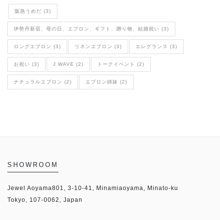
阪急うめだ (3)
伊勢丹新宿、母の日、エプロン、ギフト、贈り物、結婚祝い (3)
ロングエプロン (3)
リネンエプロン (3)
エレグランス (3)
お祝い (3)
J WAVE (2)
トークイベント (2)
ナチュラルエプロン (2)
エプロン姉妹 (2)
SHOWROOM
Jewel Aoyama801, 3-10-41, Minamiaoyama, Minato-ku
Tokyo, 107-0062, Japan