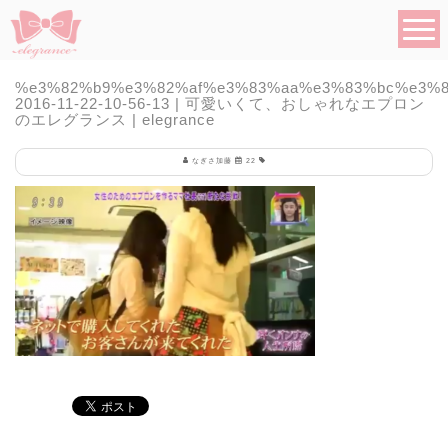
%e3%82%b9%e3%82%af%e3%83%aa%e3%83%bc%e3%8
2016-11-22-10-56-13 | 可愛いくて、おしゃれなエプロン
のエレグランス | elegrance
なぎさ加藤
22